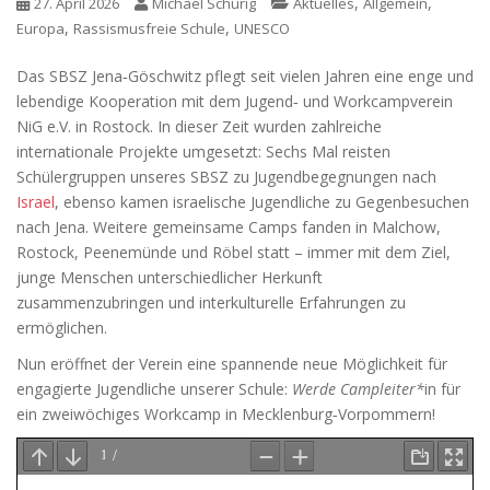
,
,
27. April 2026
Michael Schurig
Aktuelles
Allgemein
,
,
Europa
Rassismusfreie Schule
UNESCO
Das SBSZ Jena‑Göschwitz pflegt seit vielen Jahren eine enge und
lebendige Kooperation mit dem Jugend‑ und Workcampverein
NiG e.V. in Rostock. In dieser Zeit wurden zahlreiche
internationale Projekte umgesetzt: Sechs Mal reisten
Schülergruppen unseres SBSZ zu Jugendbegegnungen nach
Israel
, ebenso kamen israelische Jugendliche zu Gegenbesuchen
nach Jena. Weitere gemeinsame Camps fanden in Malchow,
Rostock, Peenemünde und Röbel statt – immer mit dem Ziel,
junge Menschen unterschiedlicher Herkunft
zusammenzubringen und interkulturelle Erfahrungen zu
ermöglichen.
Nun eröffnet der Verein eine spannende neue Möglichkeit für
engagierte Jugendliche unserer Schule:
Werde Campleiter*
in für
ein zweiwöchiges Workcamp in Mecklenburg‑Vorpommern!