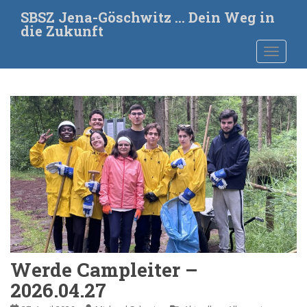
S
SBSZ Jena-Göschwitz … Dein Weg in
k
die Zukunft
i
TOGGLE
p
t
o
m
a
i
n
c
o
n
t
e
n
t
Werde Campleiter –
2026.04.27