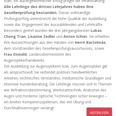
statt. Ein außergewöhnlicher Erfolg prägte die Veranstaltung:
Alle Lehrlinge des dritten Lehrjahres haben ihre
Gesellenprüfung bestanden.
Dieser vollständige
Prüfungserfolg unterstreicht die hohe Qualität der Ausbildung
sowie das Engagement der Auszubildenden und Lehrkräfte.
Besonders geehrt wurden die drei Jahrgangsbesten
Lukas
Chong Tran
,
Lisanne Zedler
und
Anton Schier
. Sie erhielten
ihre Auszeichnungen aus den Händen von
Herrn Bartolmäs
,
dem Vorsitzenden des Gesellenprüfungsausschusses, sowie
Frau Oswald
, Landesobermeisterin des
Augenoptikerhandwerks.
Die Ausbildung zur Augenoptikerin bzw. zum Augenoptiker gilt
als anspruchsvoll: Sie verbindet präzises handwerkliches
Arbeiten, technisches Verständnis, medizinische Grundlagen und
intensive Kundenberatung. Die Lehrlinge müssen sich in Themen
wie Refraktionsbestimmung, Werkstatttechnik, Anatomie des
Auges und moderne optische Technologien sicher bewegen –
ein breites Kompetenzspektrum, das viel Übung und
Durchhaltevermögen verlangt.
WEITERLESEN