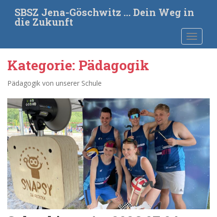
S
SBSZ Jena-Göschwitz … Dein Weg in
k
die Zukunft
i
TOGGLE
p
t
o
Kategorie:
Pädagogik
m
a
Pädagogik von unserer Schule
i
n
c
o
n
t
e
n
t