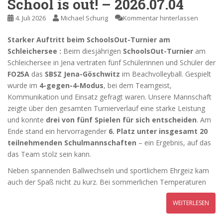
School is out! – 2026.07.04
4. Juli 2026
Michael Schurig
Kommentar hinterlassen
Starker Auftritt beim SchoolsOut-Turnier am
Schleichersee :
Beim diesjährigen
SchoolsOut-Turnier
am
Schleichersee in Jena vertraten fünf Schülerinnen und Schüler der
FO25A
das
SBSZ Jena-Göschwitz
im Beachvolleyball. Gespielt
wurde im
4-gegen-4-Modus
, bei dem Teamgeist,
Kommunikation und Einsatz gefragt waren. Unsere Mannschaft
zeigte über den gesamten Turnierverlauf eine starke Leistung
und konnte
drei von fünf Spielen für sich entscheiden
. Am
Ende stand ein hervorragender
6. Platz unter insgesamt 20
teilnehmenden Schulmannschaften
– ein Ergebnis, auf das
das Team stolz sein kann.
Neben spannenden Ballwechseln und sportlichem Ehrgeiz kam
auch der Spaß nicht zu kurz. Bei sommerlichen Temperaturen
WEITERLESEN