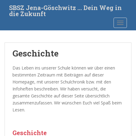
S
SBSZ Jena-Göschwitz … Dein Weg in
k
die Zukunft
i
TOGGLE
p
t
o
m
Geschichte
a
i
n
Das Leben ins unserer Schule können wir über einen
c
bestimmten Zeitraum mit Beiträgen auf dieser
o
Homepage, mit unserer Schulchronik bzw. mit den
n
Infoheften beschreiben. Wir haben versucht, die
t
gesamte Geschichte auf dieser Seite übersichtlich
e
zusammenzufassen. Wir wünschen Euch viel Spaß beim
n
Lesen.
t
Geschichte