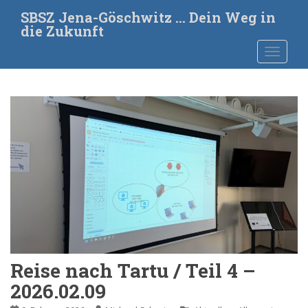
S
SBSZ Jena-Göschwitz … Dein Weg in
k
die Zukunft
i
TOGGLE
p
t
o
m
a
i
n
c
o
n
t
e
n
t
Reise nach Tartu / Teil 4 –
2026.02.09