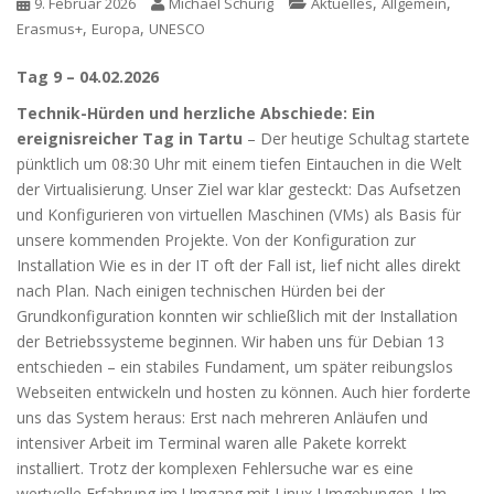
,
,
9. Februar 2026
Michael Schurig
Aktuelles
Allgemein
,
,
Erasmus+
Europa
UNESCO
Tag 9 – 04.02.2026
Technik-Hürden und herzliche Abschiede: Ein
ereignisreicher Tag in Tartu
– Der heutige Schultag startete
pünktlich um 08:30 Uhr mit einem tiefen Eintauchen in die Welt
der Virtualisierung. Unser Ziel war klar gesteckt: Das Aufsetzen
und Konfigurieren von virtuellen Maschinen (VMs) als Basis für
unsere kommenden Projekte. Von der Konfiguration zur
Installation Wie es in der IT oft der Fall ist, lief nicht alles direkt
nach Plan. Nach einigen technischen Hürden bei der
Grundkonfiguration konnten wir schließlich mit der Installation
der Betriebssysteme beginnen. Wir haben uns für Debian 13
entschieden – ein stabiles Fundament, um später reibungslos
Webseiten entwickeln und hosten zu können. Auch hier forderte
uns das System heraus: Erst nach mehreren Anläufen und
intensiver Arbeit im Terminal waren alle Pakete korrekt
installiert. Trotz der komplexen Fehlersuche war es eine
wertvolle Erfahrung im
Umgang mit Linux-Umgebungen. Um