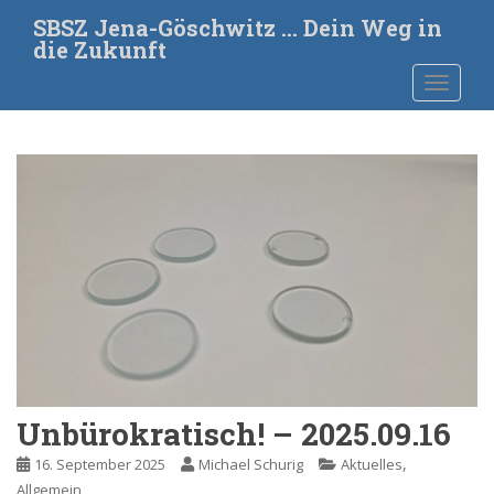
S
SBSZ Jena-Göschwitz … Dein Weg in
k
die Zukunft
i
TOGGLE
p
t
o
m
a
i
n
c
o
n
t
e
n
t
Unbürokratisch! – 2025.09.16
,
16. September 2025
Michael Schurig
Aktuelles
Allgemein