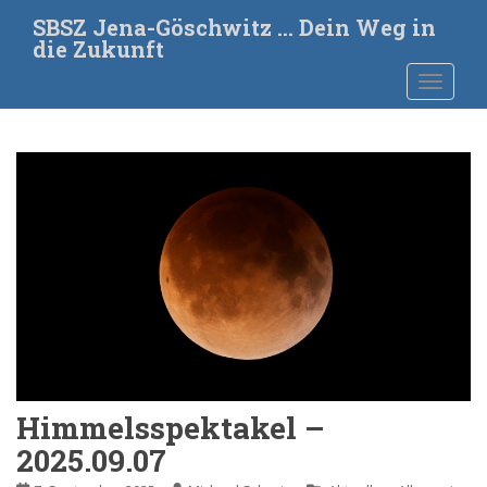
S
SBSZ Jena-Göschwitz … Dein Weg in
k
die Zukunft
i
TOGGLE
p
t
o
m
a
i
n
c
o
n
t
e
n
t
Himmelsspektakel –
2025.09.07