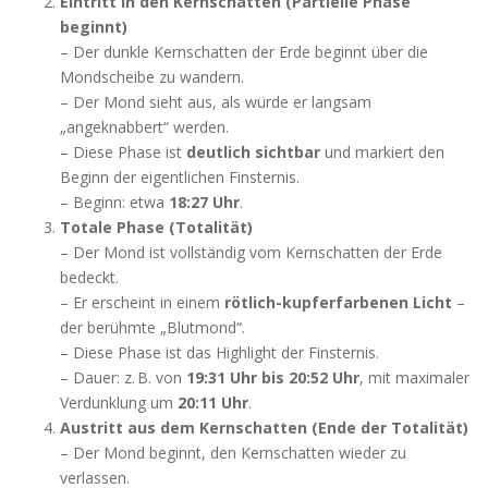
Eintritt in den Kernschatten (Partielle Phase
beginnt)
– Der dunkle Kernschatten der Erde beginnt über die
Mondscheibe zu wandern.
– Der Mond sieht aus, als würde er langsam
„angeknabbert“ werden.
– Diese Phase ist
deutlich sichtbar
und markiert den
Beginn der eigentlichen Finsternis.
– Beginn: etwa
18:27 Uhr
.
Totale Phase (Totalität)
– Der Mond ist vollständig vom Kernschatten der Erde
bedeckt.
– Er erscheint in einem
rötlich-kupferfarbenen Licht
–
der berühmte „Blutmond“.
– Diese Phase ist das Highlight der Finsternis.
– Dauer: z. B. von
19:31 Uhr bis 20:52 Uhr
, mit maximaler
Verdunklung um
20:11 Uhr
.
Austritt aus dem Kernschatten (Ende der Totalität)
– Der Mond beginnt, den Kernschatten wieder zu
verlassen.