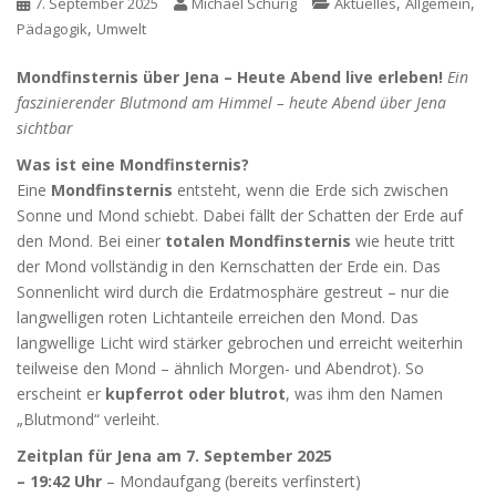
,
,
7. September 2025
Michael Schurig
Aktuelles
Allgemein
,
Pädagogik
Umwelt
Mondfinsternis über Jena – Heute Abend live erleben!
Ein
faszinierender Blutmond am Himmel – heute Abend über Jena
sichtbar
Was ist eine Mondfinsternis?
Eine
Mondfinsternis
entsteht, wenn die Erde sich zwischen
Sonne und Mond schiebt. Dabei fällt der Schatten der Erde auf
den Mond. Bei einer
totalen Mondfinsternis
wie heute tritt
der Mond vollständig in den Kernschatten der Erde ein. Das
Sonnenlicht wird durch die Erdatmosphäre gestreut – nur die
langwelligen roten Lichtanteile erreichen den Mond. Das
langwellige Licht wird stärker gebrochen und erreicht weiterhin
teilweise den Mond – ähnlich Morgen- und Abendrot). So
erscheint er
kupferrot oder blutrot
, was ihm den Namen
„Blutmond“ verleiht.
Zeitplan für Jena am 7. September 2025
– 19:42 Uhr
– Mondaufgang (bereits verfinstert)