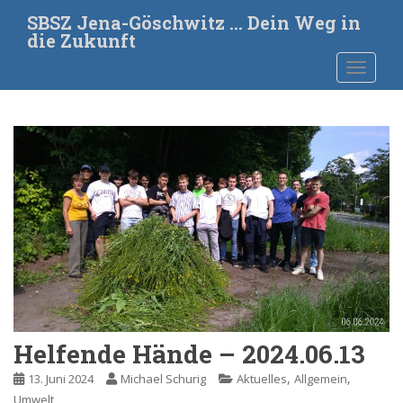
S
SBSZ Jena-Göschwitz … Dein Weg in
k
die Zukunft
i
TOGGLE
p
t
o
m
a
i
n
c
o
n
t
e
n
t
Helfende Hände – 2024.06.13
,
,
13. Juni 2024
Michael Schurig
Aktuelles
Allgemein
Umwelt