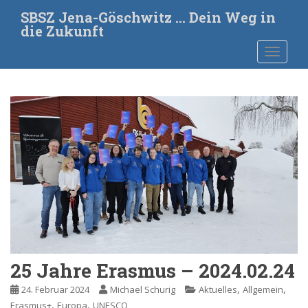
S
SBSZ Jena-Göschwitz … Dein Weg in
k
die Zukunft
i
TOGGLE
p
t
o
m
a
i
n
c
o
n
t
e
n
t
25 Jahre Erasmus – 2024.02.24
,
,
24. Februar 2024
Michael Schurig
Aktuelles
Allgemein
,
,
Erasmus+
Europa
UNESCO