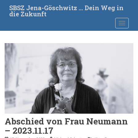
S
SBSZ Jena-Göschwitz … Dein Weg in
k
die Zukunft
i
TOGGLE
p
t
o
m
a
i
n
c
o
n
t
e
n
t
Abschied von Frau Neumann
– 2023.11.17