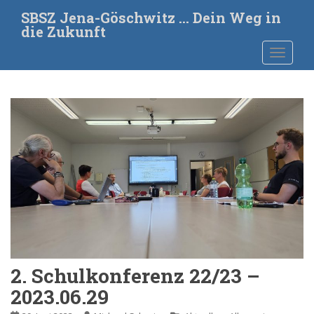
S
SBSZ Jena-Göschwitz … Dein Weg in
k
die Zukunft
i
TOGGLE
p
t
o
m
a
i
n
c
o
n
t
e
n
t
2. Schulkonferenz 22/23 –
2023.06.29