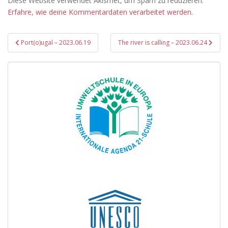
Diese Website verwendet Akismet, um Spam zu reduzieren.
Erfahre, wie deine Kommentardaten verarbeitet werden.
Beitragsnavigation
Port(o)ugal – 2023.06.19
The river is calling – 2023.06.24