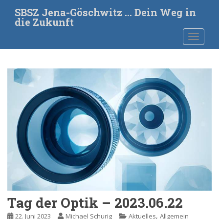
S
SBSZ Jena-Göschwitz … Dein Weg in
k
die Zukunft
i
TOGGLE
p
t
o
m
a
i
n
c
o
n
t
e
n
t
Tag der Optik – 2023.06.22
,
22. Juni 2023
Michael Schurig
Aktuelles
Allgemein