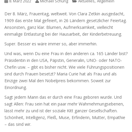
,
8. März 2022
Michael Schurig
Aktuelles
Allgemein
Der 8. März, Frauentag, weltweit. Von Clara Zetkin ausgedacht,
1909 das erste Mal gefeiert, in 26 Ländern gesetzlicher Feiertag.
Ansonsten, ganz klar. Blumen, Aufmerksamkeit, vielleicht
einmalige Entlastung
bei der Hausarbeit, der Kinderbetreuung.
Super. Besser es wäre immer so, aber immerhin.
Und was, wenn Du eine Frau in den anderen ca. 165 Länder bist?
Präsidentin in den USA, Päpstin, Generalin, UNO- oder NATO-
Chefin usw. – gibt es bisher nicht. Wie viele Führungspositionen
sind durch Frauen besetzt? Maria Curie hat als Frau und als
Einzige zwei Mal den Nobelpreis bekommen. Soweit zur
Einordnung.
Sagt jedem Mann das er durch eine Frau geboren wurde. Und
sagt Allen: Frau sein hat ein paar mehr Wahrnehmungsebenen,
lässt mehr zu und ist der soziale Kitt ganzer Gesellschaften.
Schönheit, Intelligenz, Fleiß, Muse, Erfinderin, Mutter, Empathie
– das sind wir.