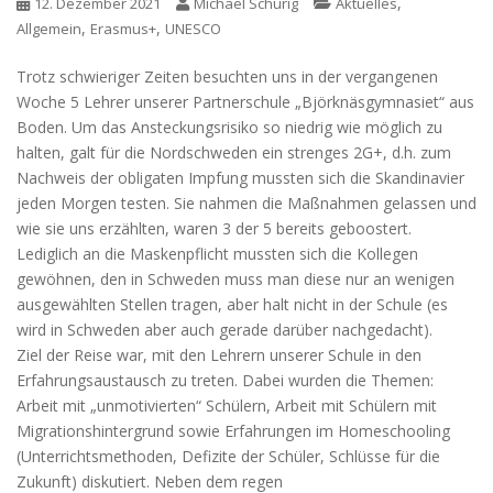
,
12. Dezember 2021
Michael Schurig
Aktuelles
,
,
Allgemein
Erasmus+
UNESCO
Trotz schwieriger Zeiten besuchten uns in der vergangenen
Woche 5 Lehrer unserer Partnerschule „Björknäsgymnasiet“ aus
Boden. Um das Ansteckungsrisiko so niedrig wie möglich zu
halten, galt für die Nordschweden ein strenges 2G+, d.h. zum
Nachweis der obligaten Impfung mussten sich die Skandinavier
jeden Morgen testen. Sie nahmen die Maßnahmen gelassen und
wie sie uns erzählten, waren 3 der 5 bereits geboostert.
Lediglich an die Maskenpflicht mussten sich die Kollegen
gewöhnen, den in Schweden muss man diese nur an wenigen
ausgewählten Stellen tragen, aber halt nicht in der Schule (es
wird in Schweden aber auch gerade darüber nachgedacht).
Ziel der Reise war, mit den Lehrern
unserer Schule in den
Erfahrungsaustausch zu treten. Dabei wurden die Themen:
Arbeit mit „unmotivierten“ Schülern, Arbeit mit Schülern mit
Migrationshintergrund sowie Erfahrungen im Homeschooling
(Unterrichtsmethoden, Defizite der Schüler, Schlüsse für die
Zukunft) diskutiert. Neben dem regen