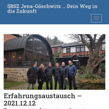
S
SBSZ Jena-Göschwitz … Dein Weg in
k
die Zukunft
i
TOGGLE
p
t
o
m
a
i
n
c
o
n
t
e
n
t
Erfahrungsaustausch –
2021.12.12