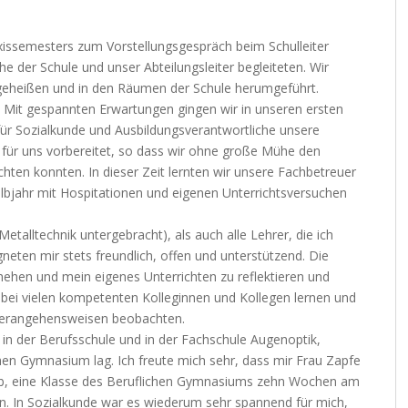
issemesters zum Vorstellungsgespräch beim Schulleiter
e der Schule und unser Abteilungsleiter begleiteten. Wir
 geheißen und in den Räumen der Schule herumgeführt.
 Mit gespannten Erwartungen gingen wir in unseren ersten
 für Sozialkunde und Ausbildungsverantwortliche unsere
für uns vorbereitet, so dass wir ohne große Mühe den
hten konnten. In dieser Zeit lernten wir unsere Fachbetreuer
albjahr mit Hospitationen und eigenen Unterrichtsversuchen
etalltechnik untergebracht), als auch alle Lehrer, die ich
gneten mir stets freundlich, offen und unterstützend. Die
hehen und mein eigenes Unterrichten zu reflektieren und
 bei vielen kompetenten Kolleginnen und Kollegen lernen und
 Herangehensweisen beobachten.
 in der Berufsschule und in der Fachschule Augenoptik,
en Gymnasium lag. Ich freute mich sehr, dass mir Frau Zapfe
 gab, eine Klasse des Beruflichen Gymnasiums zehn Wochen am
en. In Sozialkunde war es wiederum sehr spannend für mich,