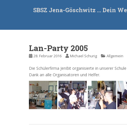
S
SBSZ Jena-Göschwitz … Dein We
k
i
p
t
o
m
Lan-Party 2005
a
i
28. Februar 2016
Michael Schurig
Allgemein
n
c
Die Schülerfirma JenBit organisierte in unserer Schul
o
Dank an alle Organisatoren und Helfer.
n
t
e
n
t