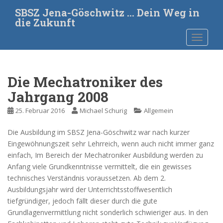
S
SBSZ Jena-Göschwitz … Dein Weg in
k
die Zukunft
i
TOGGLE
p
t
o
m
Die Mechatroniker des
a
Jahrgang 2008
i
n
25. Februar 2016
Michael Schurig
Allgemein
c
o
Die Ausbildung im SBSZ Jena-Göschwitz war nach kurzer
n
Eingewöhnungszeit sehr Lehrreich, wenn auch nicht immer ganz
t
einfach, Im Bereich der Mechatroniker Ausbildung werden zu
e
Anfang viele Grundkenntnisse vermittelt, die ein gewisses
n
technisches Verständnis voraussetzen. Ab dem 2.
t
Ausbildungsjahr wird der Unterrichtsstoffwesentlich
tiefgründiger, jedoch fällt dieser durch die gute
Grundlagenvermittlung nicht sonderlich schwieriger aus.
In den