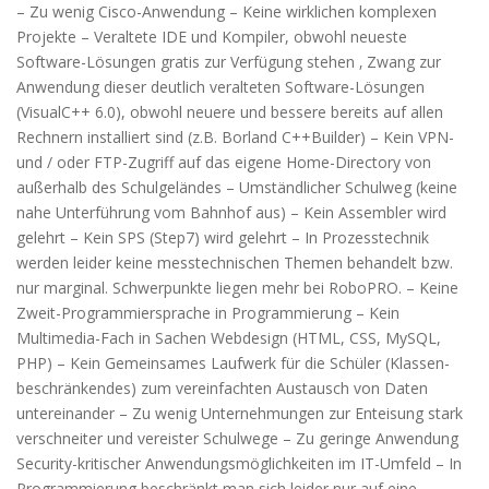
– Zu wenig Cisco-Anwendung – Keine wirklichen komplexen
Projekte – Veraltete IDE und Kompiler, obwohl neueste
Software-Lösungen gratis zur Verfügung stehen ‚ Zwang zur
Anwendung dieser deutlich veralteten Software-Lösungen
(VisualC++ 6.0), obwohl neuere und bessere bereits auf allen
Rechnern installiert sind (z.B. Borland C++Builder) – Kein VPN-
und / oder FTP-Zugriff auf das eigene Home-Directory von
außerhalb des Schulgeländes – Umständlicher Schulweg (keine
nahe Unterführung vom Bahnhof aus) – Kein Assembler wird
gelehrt – Kein SPS (Step7) wird gelehrt – In Prozesstechnik
werden leider keine messtechnischen Themen behandelt bzw.
nur marginal. Schwerpunkte liegen mehr bei RoboPRO. – Keine
Zweit-Programmiersprache in Programmierung – Kein
Multimedia-Fach in Sachen Webdesign (HTML, CSS, MySQL,
PHP) – Kein Gemeinsames Laufwerk für die Schüler (Klassen-
beschränkendes) zum vereinfachten Austausch von Daten
untereinander – Zu wenig Unternehmungen zur Enteisung stark
verschneiter und vereister Schulwege – Zu geringe Anwendung
Security-kritischer Anwendungsmöglichkeiten im IT-Umfeld – In
Programmierung beschränkt man sich leider nur auf eine