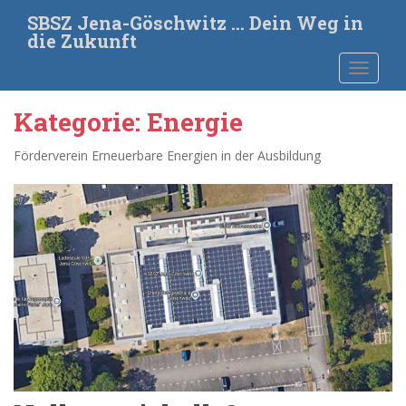
S
SBSZ Jena-Göschwitz … Dein Weg in
k
die Zukunft
i
TOGGLE
p
t
o
Kategorie:
Energie
m
a
Förderverein Erneuerbare Energien in der Ausbildung
i
n
c
o
n
t
e
n
t