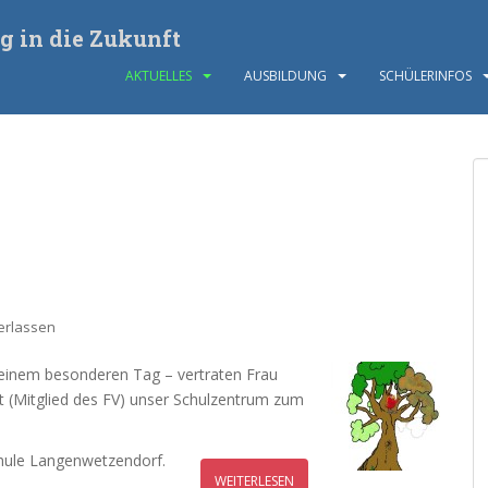
g in die Zukunft
AKTUELLES
AUSBILDUNG
SCHÜLERINFOS
erlassen
einem besonderen Tag – vertraten Frau
dt (Mitglied des FV) unser Schulzentrum zum
chule Langenwetzendorf.
WEITERLESEN