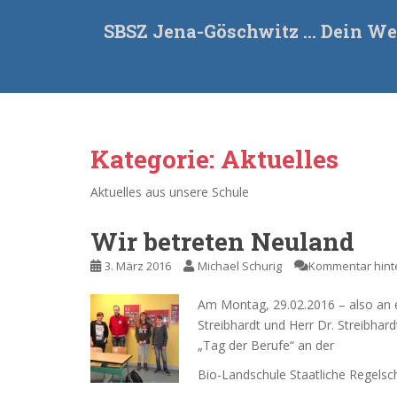
S
SBSZ Jena-Göschwitz … Dein We
k
i
p
t
o
m
Kategorie:
Aktuelles
a
i
Aktuelles aus unsere Schule
n
c
o
Wir betreten Neuland
n
3. März 2016
Michael Schurig
Kommentar hint
t
e
Am Montag, 29.02.2016 – also an 
n
Streibhardt und Herr Dr. Streibhar
t
„Tag der Berufe“ an der
Bio-Landschule Staatliche Regels