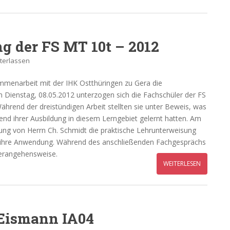
g der FS MT 10t – 2012
terlassen
mmenarbeit mit der IHK Ostthüringen zu Gera die
m Dienstag, 08.05.2012 unterzogen sich die Fachschüler der FS
Während der dreistündigen Arbeit stellten sie unter Beweis, was
rend ihrer Ausbildung in diesem Lerngebiet gelernt hatten. Am
tung von Herrn Ch. Schmidt die praktische Lehrunterweisung
ode ihre Anwendung. Während des anschließenden Fachgesprächs
 Herangehensweise.
WEITERLESEN
 Eismann IA04