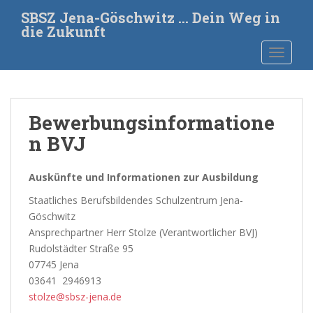
S
SBSZ Jena-Göschwitz … Dein Weg in
k
die Zukunft
i
TOGGLE
p
t
o
m
Bewerbungsinformatione
a
i
n BVJ
n
c
Auskünfte und Informationen zur Ausbildung
o
n
Staatliches Berufsbildendes Schulzentrum Jena-
t
Göschwitz
e
Ansprechpartner Herr Stolze (Verantwortlicher BVJ)
n
Rudolstädter Straße 95
t
07745 Jena
03641 2946913
stolze@sbsz-jena.de