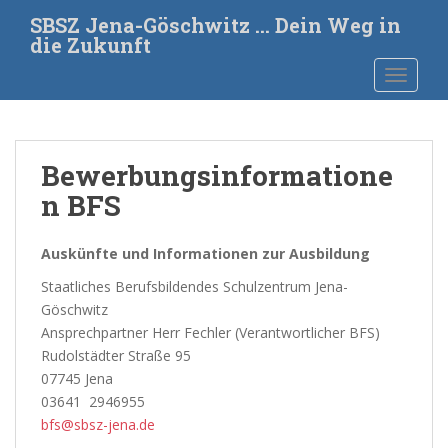
S
SBSZ Jena-Göschwitz … Dein Weg in
k
die Zukunft
i
TOGGLE
p
t
o
m
Bewerbungsinformatione
a
i
n BFS
n
c
Auskünfte und Informationen zur Ausbildung
o
n
Staatliches Berufsbildendes Schulzentrum Jena-
t
Göschwitz
e
Ansprechpartner Herr Fechler (Verantwortlicher BFS)
n
Rudolstädter Straße 95
t
07745 Jena
03641 2946955
bfs@sbsz-jena.de